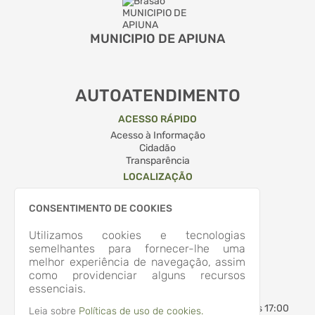
MUNICIPIO DE APIUNA
AUTOATENDIMENTO
ACESSO RÁPIDO
Acesso à Informação
Cidadão
Transparência
LOCALIZAÇÃO
RUA QUINTINO BOCAIUVA, Nº 204, CENTRO
Apiúna/
CONSENTIMENTO DE COOKIES
CEP: 89.135-000
Abrir no Mapa
Utilizamos cookies e tecnologias
CONTATOS
semelhantes para fornecer-lhe uma
melhor experiência de navegação, assim
(47) 3353-2500
como providenciar alguns recursos
administracao@apiuna.sc.gov.br
essenciais.
HORÁRIO DE ATENDIMENTO
Segunda-feira a Sexta-feira
7:30 às 12:00 - 13:30 às 17:00
Leia sobre
Políticas de uso de cookies.