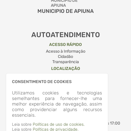
MUNICIPIO DE APIUNA
AUTOATENDIMENTO
ACESSO RÁPIDO
Acesso à Informação
Cidadão
Transparência
LOCALIZAÇÃO
RUA QUINTINO BOCAIUVA, Nº 204, CENTRO
Apiúna/
CONSENTIMENTO DE COOKIES
CEP: 89.135-000
Abrir no Mapa
Utilizamos cookies e tecnologias
CONTATOS
semelhantes para fornecer-lhe uma
melhor experiência de navegação, assim
(47) 3353-2500
como providenciar alguns recursos
administracao@apiuna.sc.gov.br
essenciais.
HORÁRIO DE ATENDIMENTO
Segunda-feira a Sexta-feira
7:30 às 12:00 - 13:30 às 17:00
Leia sobre
Políticas de uso de cookies.
Leia sobre
Políticas de privacidade.