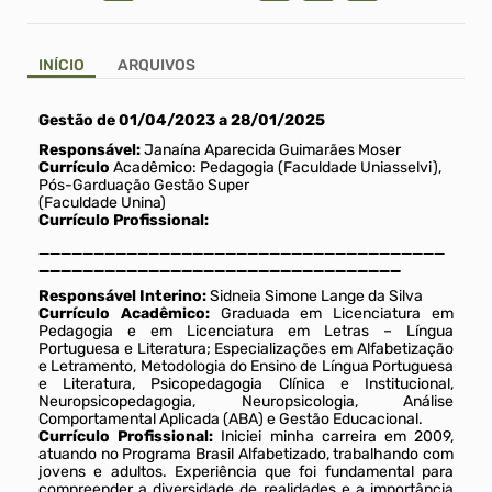
INÍCIO
ARQUIVOS
Gestão de 01/04/2023 a 28/01/2025
Ti
Responsável:
Janaína Aparecida Guimarães Moser
Currículo
Acadêmico: Pedagogia (Faculdade Uniasselvi),
Pós-Garduação Gestão Super
(Faculdade Unina)
Currículo Profissional:
_____________________________________
_________________________________
Responsável Interino:
Sidneia Simone Lange da Silva
Currículo Acadêmico:
Graduada em Licenciatura em
Pedagogia e em Licenciatura em Letras – Língua
Portuguesa e Literatura; Especializações em Alfabetização
e Letramento, Metodologia do Ensino de Língua Portuguesa
e Literatura, Psicopedagogia Clínica e Institucional,
Neuropsicopedagogia, Neuropsicologia, Análise
Comportamental Aplicada (ABA) e Gestão Educacional.
Currículo Profissional:
Iniciei minha carreira em 2009,
atuando no Programa Brasil Alfabetizado, trabalhando com
jovens e adultos. Experiência que foi fundamental para
compreender a diversidade de realidades e a importância