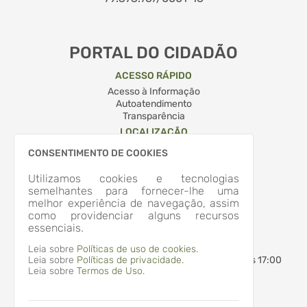
PORTAL DO CIDADÃO
ACESSO RÁPIDO
Acesso à Informação
Autoatendimento
Transparência
LOCALIZAÇÃO
RUA QUINTINO BOCAIUVA, Nº 204, CENTRO
CONSENTIMENTO DE COOKIES
Apiúna/SC
CEP: 89.135-000
Utilizamos cookies e tecnologias
Abrir no Mapa
semelhantes para fornecer-lhe uma
CONTATOS
melhor experiência de navegação, assim
como providenciar alguns recursos
(47) 3353-2500
essenciais.
administracao@apiuna.sc.gov.br
HORÁRIO DE ATENDIMENTO
Leia sobre
Políticas de uso de cookies.
Leia sobre
Políticas de privacidade.
Segunda-feira a Sexta-feira
7:30 às 12:00 - 13:30 às 17:00
Leia sobre
Termos de Uso.