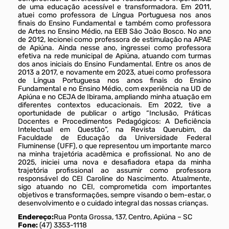
de uma educação acessível e transformadora. Em 2011,
atuei como professora de Língua Portuguesa nos anos
finais do Ensino Fundamental e também como professora
de Artes no Ensino Médio, na EEB São João Bosco. No ano
de 2012, lecionei como professora de estimulação na APAE
de Apiúna. Ainda nesse ano, ingressei como professora
efetiva na rede municipal de Apiúna, atuando com turmas
dos anos iniciais do Ensino Fundamental. Entre os anos de
2013 a 2017, e novamente em 2023, atuei como professora
de Língua Portuguesa nos anos finais do Ensino
Fundamental e no Ensino Médio, com experiência na UD de
Apiúna e no CEJA de Ibirama, ampliando minha atuação em
diferentes contextos educacionais. Em 2022, tive a
oportunidade de publicar o artigo “Inclusão, Práticas
Docentes e Procedimentos Pedagógicos: A Deficiência
Intelectual em Questão”, na Revista Querubim, da
Faculdade de Educação da Universidade Federal
Fluminense (UFF), o que representou um importante marco
na minha trajetória acadêmica e profissional. No ano de
2025, iniciei uma nova e desafiadora etapa da minha
trajetória profissional ao assumir como professora
responsável do CEI Caroline do Nascimento. Atualmente,
sigo atuando no CEI, comprometida com importantes
objetivos e transformações, sempre visando o bem-estar, o
desenvolvimento e o cuidado integral das nossas crianças.
Endereço:
Rua Ponta Grossa, 137, Centro, Apiúna – SC
Fone:
(47) 3353-1118