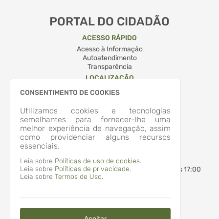
PORTAL DO CIDADÃO
ACESSO RÁPIDO
Acesso à Informação
Autoatendimento
Transparência
LOCALIZAÇÃO
RUA QUINTINO BOCAIUVA, Nº 204, CENTRO
CONSENTIMENTO DE COOKIES
Apiúna/SC
CEP: 89.135-000
Utilizamos cookies e tecnologias
Abrir no Mapa
semelhantes para fornecer-lhe uma
CONTATOS
melhor experiência de navegação, assim
como providenciar alguns recursos
(47) 3353-2500
essenciais.
administracao@apiuna.sc.gov.br
HORÁRIO DE ATENDIMENTO
Leia sobre
Políticas de uso de cookies.
Leia sobre
Políticas de privacidade.
Segunda-feira a Sexta-feira
7:30 às 12:00 - 13:30 às 17:00
Leia sobre
Termos de Uso.
Aceitar