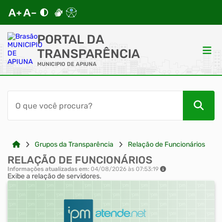
PORTAL DA
TRANSPARÊNCIA
MUNICIPIO DE APIUNA
ACESSO RÁPIDO
Acessibilidade
Cidadão
Grupos da Transparência
Relação de Funcionários
RELAÇÃO DE FUNCIONÁRIOS
Autoatendimento
Informações atualizadas em:
04/08/2026 às 07:53:19
Exibe a relação de servidores.
Mapa do Site