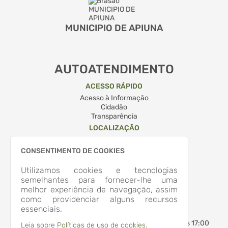
MUNICIPIO DE APIUNA
AUTOATENDIMENTO
ACESSO RÁPIDO
Acesso à Informação
Cidadão
Transparência
LOCALIZAÇÃO
RUA QUINTINO BOCAIUVA, Nº 204, CENTRO
Apiúna/
CONSENTIMENTO DE COOKIES
CEP: 89.135-000
Abrir no Mapa
Utilizamos cookies e tecnologias
CONTATOS
semelhantes para fornecer-lhe uma
melhor experiência de navegação, assim
(47) 3353-2500
como providenciar alguns recursos
administracao@apiuna.sc.gov.br
essenciais.
HORÁRIO DE ATENDIMENTO
Segunda-feira a Sexta-feira
7:30 às 12:00 - 13:30 às 17:00
Leia sobre
Políticas de uso de cookies.