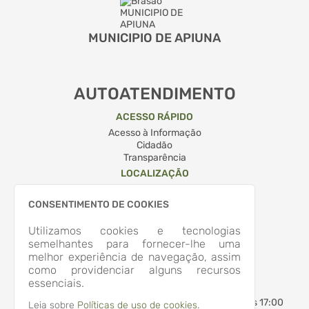
MUNICIPIO DE APIUNA
AUTOATENDIMENTO
ACESSO RÁPIDO
Acesso à Informação
Cidadão
Transparência
LOCALIZAÇÃO
RUA QUINTINO BOCAIUVA, Nº 204, CENTRO
Apiúna/
CONSENTIMENTO DE COOKIES
CEP: 89.135-000
Abrir no Mapa
Utilizamos cookies e tecnologias
CONTATOS
semelhantes para fornecer-lhe uma
melhor experiência de navegação, assim
(47) 3353-2500
como providenciar alguns recursos
administracao@apiuna.sc.gov.br
essenciais.
HORÁRIO DE ATENDIMENTO
Segunda-feira a Sexta-feira
7:30 às 12:00 - 13:30 às 17:00
Leia sobre
Políticas de uso de cookies.