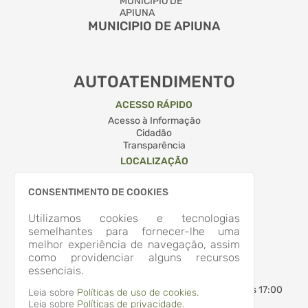
MUNICIPIO DE APIUNA
AUTOATENDIMENTO
ACESSO RÁPIDO
Acesso à Informação
Cidadão
Transparência
LOCALIZAÇÃO
RUA QUINTINO BOCAIUVA, Nº 204, CENTRO
Apiúna/
CONSENTIMENTO DE COOKIES
CEP: 89.135-000
Abrir no Mapa
Utilizamos cookies e tecnologias
CONTATOS
semelhantes para fornecer-lhe uma
melhor experiência de navegação, assim
(47) 3353-2500
como providenciar alguns recursos
administracao@apiuna.sc.gov.br
essenciais.
HORÁRIO DE ATENDIMENTO
Segunda-feira a Sexta-feira
7:30 às 12:00 - 13:30 às 17:00
Leia sobre
Políticas de uso de cookies.
Leia sobre
Políticas de privacidade.