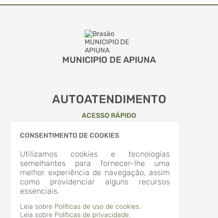
MUNICIPIO DE APIUNA
AUTOATENDIMENTO
ACESSO RÁPIDO
Acesso à Informação
CONSENTIMENTO DE COOKIES
Cidadão
Transparência
Utilizamos cookies e tecnologias
LOCALIZAÇÃO
semelhantes para fornecer-lhe uma
RUA QUINTINO BOCAIUVA, Nº 204, CENTRO
melhor experiência de navegação, assim
Apiúna/
como providenciar alguns recursos
CEP: 89.135-000
essenciais.
Abrir no Mapa
CONTATOS
Leia sobre
Políticas de uso de cookies.
Leia sobre
Políticas de privacidade.
(47) 3353-2500