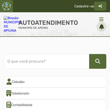
Cadastre-se
AUTOATENDIMENTO
MUNICIPIO DE APIUNA
ACESSO RÁPIDO
Acessibilidade
Cidadão
O que você procura?
Transparência
Cidadão
Tabelionato
Contabilidade